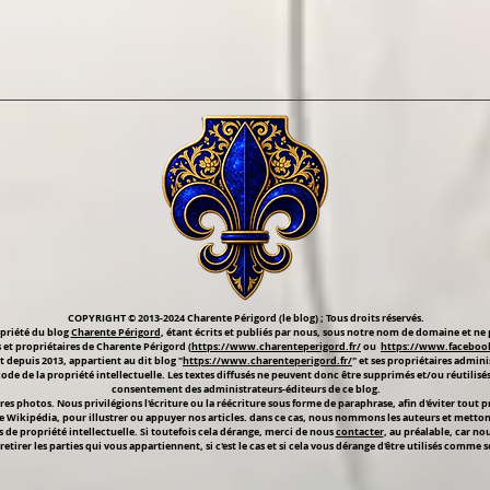
COPYRIGHT © 2013-2024 Charente Périgord (le blog) ; Tous droits réservés.
opriété du blog
Charente Périgord
, étant écrits et publiés par nous, sous notre nom de domaine et ne 
et propriétaires de Charente Périgord (
https://www.charenteperigord.fr/
ou
https://www.faceboo
t depuis 2013, appartient au dit blog "
https://www.charenteperigord.fr/
" et ses propriétaires admini
 code de la propriété intellectuelle. Les textes diffusés ne peuvent donc être supprimés et/ou réutilis
consentement des administrateurs-éditeurs de ce blog.
s photos. Nous privilégions l'écriture ou la réécriture sous forme de paraphrase, afin d'éviter tout
e Wikipédia, pour illustrer ou appuyer nos articles. dans ce cas, nous nommons les auteurs et mettons de
s de propriété intellectuelle. Si toutefois cela dérange, merci de nous
contacter
, au préalable, car no
retirer les parties qui vous appartiennent, si c'est le cas et si cela vous dérange d'être utilisés comme 