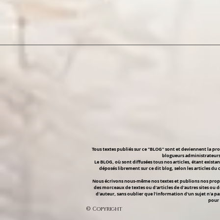
Tous textes publiés sur ce "BLOG" sont et deviennent la pr
blogueurs administrateurs 
Le BLOG, où sont diffusées tous nos articles, étant existan
déposés librement sur ce dit blog, selon les articles du
Nous écrivons nous-même nos textes et publions nos propre
des morceaux de textes ou d'articles de d'autres sites ou d
d'auteur, sans oublier que l'information d'un sujet n'a pa
pour 
© Copyright